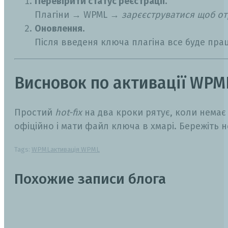
Перевірити статус реєстрації.
Плагіни → WPML →
зарєєструватися щоб о
Оновлення.
Після введеня ключа плагіна все буде пра
Висновок по активації WPM
Простий
hot-fix
на два кроки рятує, коли немає
офіційно і мати файл ключа в хмарі. Бережіть не
Tags:
WPML
активація WPML
Похожие записи блога