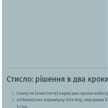
Стисло: рішення в два крок
Скинути (очистити) перші два кроки майст
«Обманути» перевірку Site Key, змусивши ї
true
.