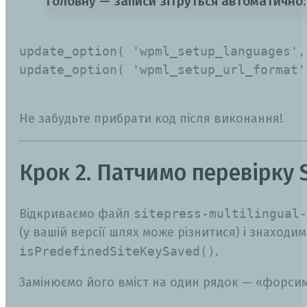
головну — записи зітруться автоматично:
update_option( 'wpml_setup_languages', 
update_option( 'wpml_setup_url_format'
Не забудьте прибрати код після виконання!
Крок 2. Патчимо перевірку S
Відкриваємо файл
sitepress-multilingual-
(у вашій версії шлях може різнитися) і знаходи
isPredefinedSiteKeySaved()
.
Замінюємо його вміст на один рядок — «форсим