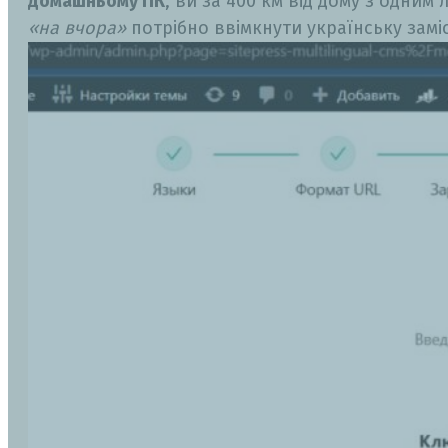
домашньому ПК
, ви за 400 км від дому з одним 
«на вчора»
потрібно ввімкнути українську заміс