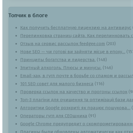
Топчик в блоге
Как получить бесплатную лицензию на антивирус
Перелинковка страниц сайта. Как перелинковать с
Отзыв на сервис рассылок feedgee.com
(203)
Нове SEO — чи готові ви зайняти місце в епоху…
(15
Принципы богатства и лидерства.
(148)
Элитный алкоголь. Плюсы и минусы.
(146)
Email-хак, в гугл почте в борьбе со спамом и рассы
101 SEO совет для малого бизнеса
(116)
Проверка ссылок на качество и прогоны ссылок
(9
Топ-3 плагіни для очищення та оптимізації бази д
Алгоритми Google розкриті: як працює пошукова…
Операторы гугл для СЕОшника
(91)
Google Chrome предупредит о скомпрометированн
Плагины были обновлены автоматически как отк