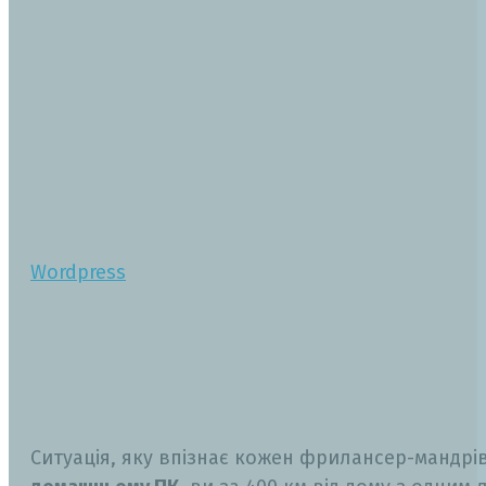
Wordpress
Ситуація, яку впізнає кожен фрилансер-мандрі