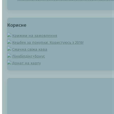
Корисне
Крижми на замовлення
Кешбек за покупки. Користуюсь з 2016!
Смачна свіжа кава
Лінкбілдінг+бонус
Донат на карту