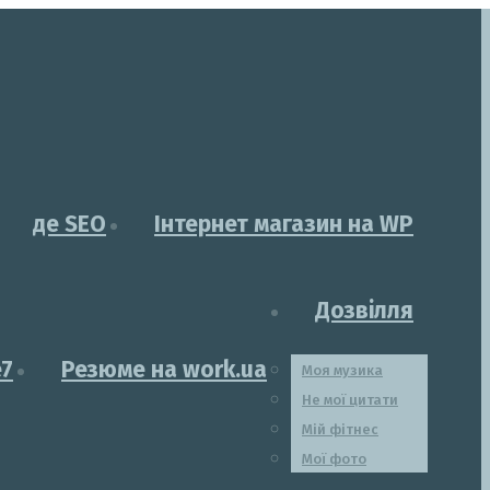
де SEO
Інтернет магазин на WP
Дозвілля
e7
Резюме на work.ua
Моя музика
Не мої цитати
Мій фітнес
Мої фото