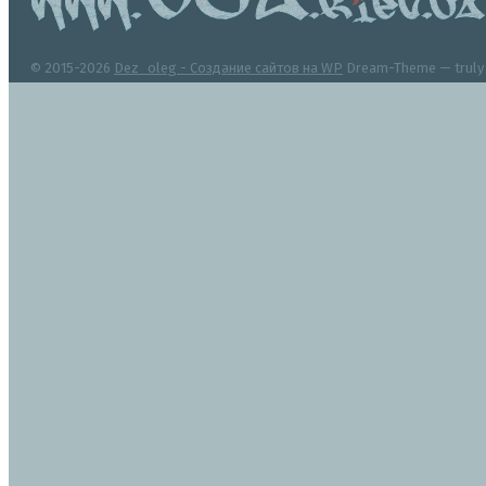
© 2015-2026
Dez_oleg - Создание сайтов на WP
Dream-Theme — trul