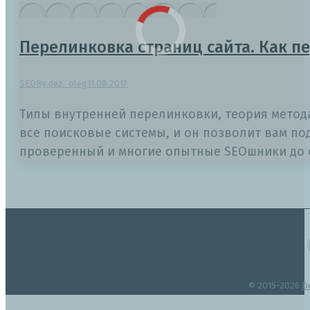
Перелинковка страниц сайта. Как п
SEO
By
dez_oleg
11.08.2017
Типы внутренней перелинковки, теория метод
все поисковые системы, и он позволит вам под
проверенный и многие опытные SEOшники до с
© 2015-2026
D