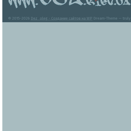
© 2015-2026
Dez_oleg - Создание сайтов на WP
Dream-Theme — trul