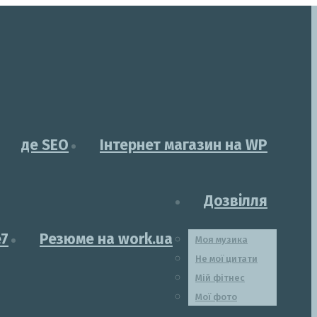
де SEO
Інтернет магазин на WP
Дозвілля
e7
Резюме на work.ua
Моя музика
Не мої цитати
Мій фітнес
Мої фото