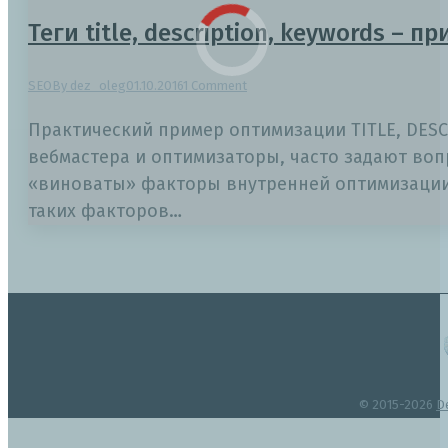
Теги title, description, keywords – 
SEO
By
dez_oleg
01.10.2016
1 Comment
Практический пример оптимизации TITLE, DESC
вебмастера и оптимизаторы, часто задают воп
«виноваты» факторы внутренней оптимизации,
таких факторов…
© 2015-2026
D