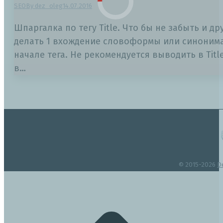
SEO
By
dez_oleg
14.07.2016
Шпаргалка по тегу Title. Что бы не забыть и др
делать 1 вхождение словоформы или синонима
начале тега. Не рекомендуется выводить в Tit
в…
© 2015-2026
D
t