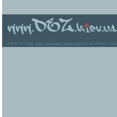
© 2015-2026
Dez_oleg - Создание сайтов на WP
Dream-Theme — trul