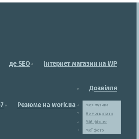
де SEO
Інтернет магазин на WP
Дозвілля
e7
Резюме на work.ua
Моя музика
Не мої цитати
Мій фітнес
Мої фото