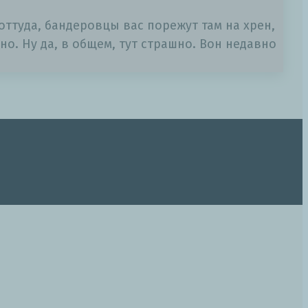
ттуда, бандеровцы вас порежут там на хрен,
но. Ну да, в общем, тут страшно. Вон недавно
t