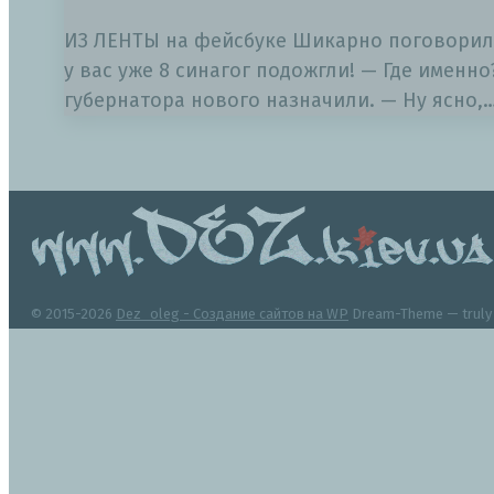
ИЗ ЛЕНТЫ на фейсбуке Шикарно поговорил с
у вас уже 8 синагог подожгли! — Где именно
губернатора нового назначили. — Ну ясно,
© 2015-2026
Dez_oleg - Создание сайтов на WP
Dream-Theme — trul