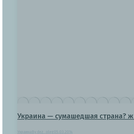
Украина — сумашедшая страна? 
Украина
By
dez_oleg
05.03.2014