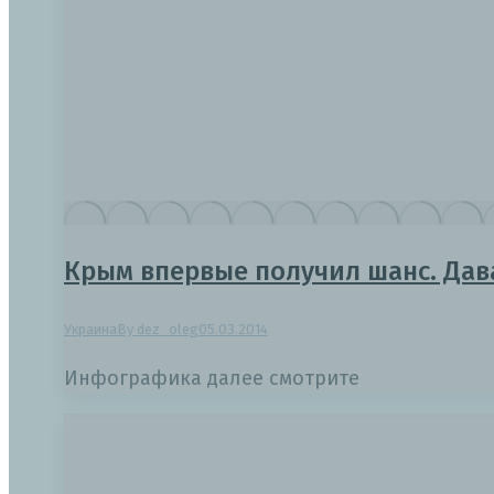
Крым впервые получил шанс. Дава
Украина
By
dez_oleg
05.03.2014
Инфографика далее смотрите