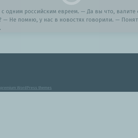
 одним российским евреем. — Да вы что, валите о
? — Не помню, у нас в новостях говорили. — Понят
…
y
premium WordPress themes