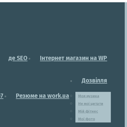
де SEO
Інтернет магазин на WP
Дозвілля
e7
Резюме на work.ua
Моя музика
Не мої цитати
Мій фітнес
Мої фото