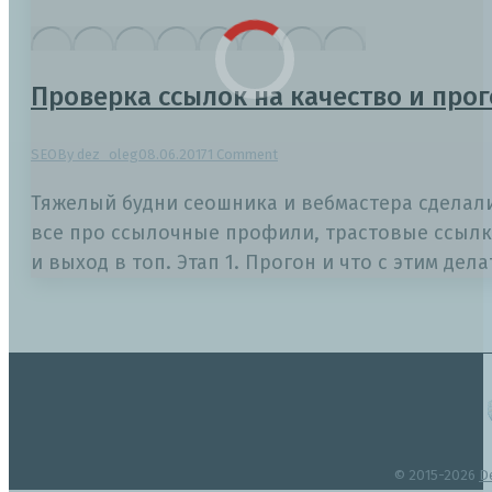
Проверка ссылок на качество и про
SEO
By
dez_oleg
08.06.2017
1 Comment
Тяжелый будни сеошника и вебмастера сделали
все про ссылочные профили, трастовые ссылки
и выход в топ. Этап 1. Прогон и что с этим де
© 2015-2026
D