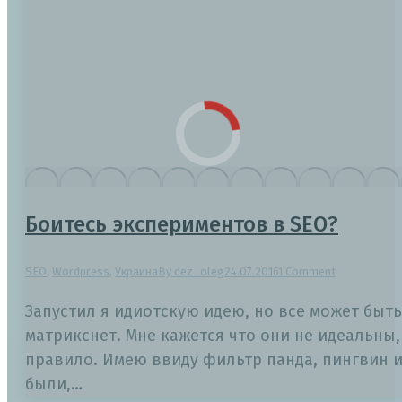
Боитесь экспериментов в SEO?
SEO
,
Wordpress
,
Украина
By
dez_oleg
24.07.2016
1 Comment
Запустил я идиотскую идею, но все может быт
матрикснет. Мне кажется что они не идеальны
правило. Имею ввиду фильтр панда, пингвин и
были,…