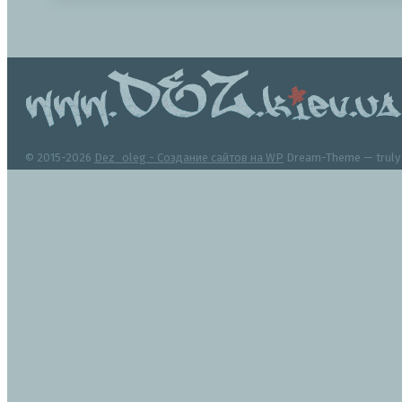
© 2015-2026
Dez_oleg - Создание сайтов на WP
Dream-Theme — trul