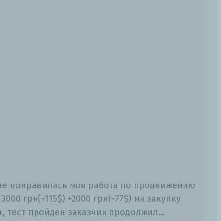
 не понравилась моя работа по продвижению
000 грн(~115$) +2000 грн(~77$) на закупку
на, тест пройден заказчик продолжил…