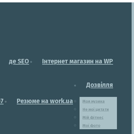
де SEO
Інтернет магазин на WP
Дозвілля
e7
Резюме на work.ua
Моя музика
Не мої цитати
Мій фітнес
Мої фото