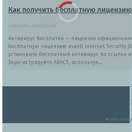
Как получить бесплатную лицензию
Софт
By
dez_oleg
11.03.2014
Антивирус бесплатно — лицензия официальная н
бесплатную лицензию avast! Internet Security
установите бесплатный антивирус по ссылке avas
Зарегистрируйте АВАСТ, используя…
© 2015-2026
D